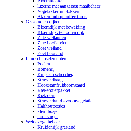
Bloemblokken
luzerne met aangepast maaibeheer
Vogelakker in blokken
Akkerrand op bufferstrook
Grasland en dijken
Bloemdijk met beweiding
Bloemdijk: te hooien dijk
Zilte weilanden
Zilte hooilanden
Zoet weiland
Zoet hooiland
Landschapselementen
Poelen
Bomenrij
Knip- en scheerheg
Struweelhaag
Hoogstamfruitboomgaard
Kiekendiefpakket
Rietzoom
Struweelrand - zoomvegetatie
Hakhoutbosjes
klein bosje
hout singel
Weidevogelbeheer
Kruidenrijk grasland