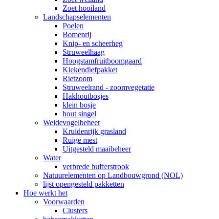
Zoet hooiland
Landschapselementen
Poelen
Bomenrij
Knip- en scheerheg
Struweelhaag
Hoogstamfruitboomgaard
Kiekendiefpakket
Rietzoom
Struweelrand - zoomvegetatie
Hakhoutbosjes
klein bosje
hout singel
Weidevogelbeheer
Kruidenrijk grasland
Ruige mest
Uitgesteld maaibeheer
Water
verbrede bufferstrook
Natuurelementen op Landbouwgrond (NOL)
lijst opengesteld pakketten
Hoe werkt het
Voorwaarden
Clusters