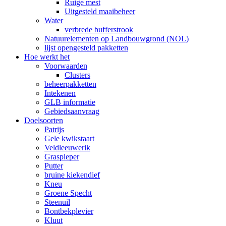
Ruige mest
Uitgesteld maaibeheer
Water
verbrede bufferstrook
Natuurelementen op Landbouwgrond (NOL)
lijst opengesteld pakketten
Hoe werkt het
Voorwaarden
Clusters
beheerpakketten
Intekenen
GLB informatie
Gebiedsaanvraag
Doelsoorten
Patrijs
Gele kwikstaart
Veldleeuwerik
Graspieper
Putter
bruine kiekendief
Kneu
Groene Specht
Steenuil
Bontbekplevier
Kluut