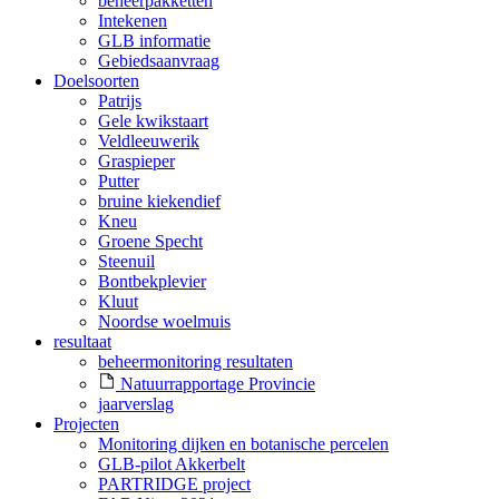
beheerpakketten
Intekenen
GLB informatie
Gebiedsaanvraag
Doelsoorten
Patrijs
Gele kwikstaart
Veldleeuwerik
Graspieper
Putter
bruine kiekendief
Kneu
Groene Specht
Steenuil
Bontbekplevier
Kluut
Noordse woelmuis
resultaat
beheermonitoring resultaten
Natuurrapportage Provincie
jaarverslag
Projecten
Monitoring dijken en botanische percelen
GLB-pilot Akkerbelt
PARTRIDGE project