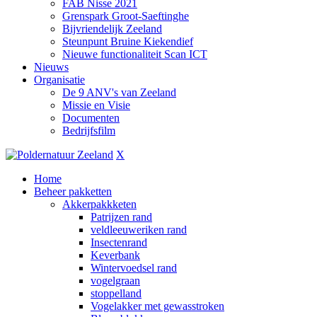
FAB Nisse 2021
Grenspark Groot-Saeftinghe
Bijvriendelijk Zeeland
Steunpunt Bruine Kiekendief
Nieuwe functionaliteit Scan ICT
Nieuws
Organisatie
De 9 ANV's van Zeeland
Missie en Visie
Documenten
Bedrijfsfilm
X
Home
Beheer pakketten
Akkerpakkketen
Patrijzen rand
veldleeuweriken rand
Insectenrand
Keverbank
Wintervoedsel rand
vogelgraan
stoppelland
Vogelakker met gewasstroken