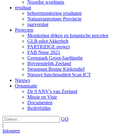
Noordse woelmuis
resultaat
beheermonitoring resultaten
Natuurrapportage Provincie
jaarverslag
Projecten
Monitoring dijken en botanische percelen
GLB-pilot Akkerbelt
PARTRIDGE project
FAB Nisse 2021
Grenspark Groot-Saeftinghe
Bijvriendelijk Zeeland
Steunpunt Bruine Kiekendief
Nieuwe functionaliteit Scan ICT
Nieuws
Organisatie
De 9 ANV's van Zeeland
Missie en Visie
Documenten
Bedrijfsfilm
GO
|
Inloggen