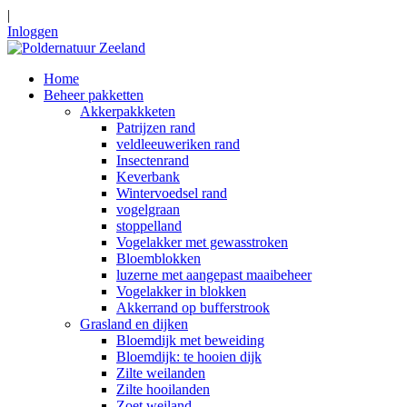
|
Inloggen
Home
Beheer pakketten
Akkerpakkketen
Patrijzen rand
veldleeuweriken rand
Insectenrand
Keverbank
Wintervoedsel rand
vogelgraan
stoppelland
Vogelakker met gewasstroken
Bloemblokken
luzerne met aangepast maaibeheer
Vogelakker in blokken
Akkerrand op bufferstrook
Grasland en dijken
Bloemdijk met beweiding
Bloemdijk: te hooien dijk
Zilte weilanden
Zilte hooilanden
Zoet weiland