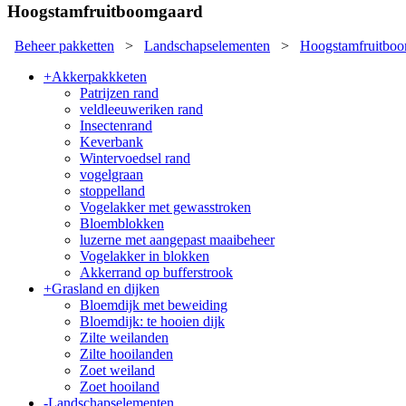
Hoogstamfruitboomgaard
Beheer pakketten
>
Landschapselementen
>
Hoogstamfruitbo
+
Akkerpakkketen
Patrijzen rand
veldleeuweriken rand
Insectenrand
Keverbank
Wintervoedsel rand
vogelgraan
stoppelland
Vogelakker met gewasstroken
Bloemblokken
luzerne met aangepast maaibeheer
Vogelakker in blokken
Akkerrand op bufferstrook
+
Grasland en dijken
Bloemdijk met beweiding
Bloemdijk: te hooien dijk
Zilte weilanden
Zilte hooilanden
Zoet weiland
Zoet hooiland
-
Landschapselementen