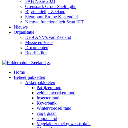
FAB Nisse 2021
Grenspark Groot-Saeftinghe
Bijvriendelijk Zeeland
Steunpunt Bruine Kiekendief
Nieuwe functionaliteit Scan ICT
Nieuws
Organisatie
De 9 ANV's van Zeeland
Missie en Visie
Documenten
Bedrijfsfilm
X
Home
Beheer pakketten
Akkerpakkketen
Patrijzen rand
veldleeuweriken rand
Insectenrand
Keverbank
Wintervoedsel rand
vogelgraan
stoppelland
Vogelakker met gewasstroken