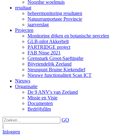
Noordse woelmuis
resultaat
beheermonitoring resultaten
Natuurrapportage Provincie
jaarverslag
Projecten
Monitoring dijken en botanische percelen
GLB-pilot Akkerbelt
PARTRIDGE project
FAB Nisse 2021
Grenspark Groot-Saeftinghe
Bijvriendelijk Zeeland
Steunpunt Bruine Kiekendief
Nieuwe functionaliteit Scan ICT
Nieuws
Organisatie
De 9 ANV's van Zeeland
Missie en Visie
Documenten
Bedrijfsfilm
GO
|
Inloggen