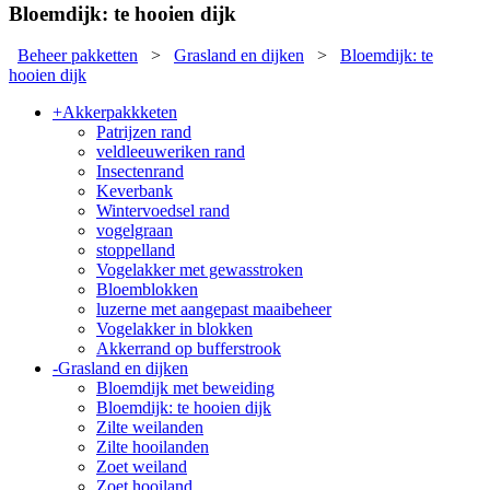
Bloemdijk: te hooien dijk
Beheer pakketten
>
Grasland en dijken
>
Bloemdijk: te
hooien dijk
+
Akkerpakkketen
Patrijzen rand
veldleeuweriken rand
Insectenrand
Keverbank
Wintervoedsel rand
vogelgraan
stoppelland
Vogelakker met gewasstroken
Bloemblokken
luzerne met aangepast maaibeheer
Vogelakker in blokken
Akkerrand op bufferstrook
-
Grasland en dijken
Bloemdijk met beweiding
Bloemdijk: te hooien dijk
Zilte weilanden
Zilte hooilanden
Zoet weiland
Zoet hooiland