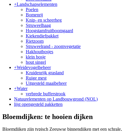
+
Landschapselementen
Poelen
Bomenrij
Knip- en scheerheg
Struweelhaag
Hoogstamfruitboomgaard
Kiekendiefpakket
Rietzoom
Struweelrand - zoomvegetatie
Hakhoutbosjes
klein bosje
hout singel
+
Weidevogelbeheer
Kruidenrijk grasland
Ruige mest
Uitgesteld maaibeheer
+
Water
verbrede bufferstrook
Natuurelementen op Landbouwgrond (NOL)
lijst opengesteld pakketten
Bloemdijken: te hooien dijken
Bloemdijken zijn typisch Zeeuwse binnendijken met een schrale,