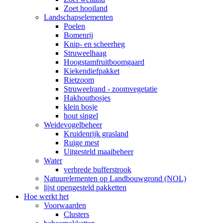
Zoet hooiland
Landschapselementen
Poelen
Bomenrij
Knip- en scheerheg
Struweelhaag
Hoogstamfruitboomgaard
Kiekendiefpakket
Rietzoom
Struweelrand - zoomvegetatie
Hakhoutbosjes
klein bosje
hout singel
Weidevogelbeheer
Kruidenrijk grasland
Ruige mest
Uitgesteld maaibeheer
Water
verbrede bufferstrook
Natuurelementen op Landbouwgrond (NOL)
lijst opengesteld pakketten
Hoe werkt het
Voorwaarden
Clusters