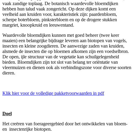
vaak zandige toplaag. De botanisch waardevolle bloemdijken
hebben hun talud vaak zongericht. Op deze dijken komt een
veelheid aan kruiden voor, karakteristiek zijn: paardenbloem,
scherpe boterbloem, pinksterbloem en op de drogere stukken
margriet, knoopkruid en leeuwentand.
Waardevolle bloemdijken kunnen met goed beheer (twee keer
maaien) een belangrijke bijdrage leveren aan biotopen van vogels,
insecten en kleine zoogdieren. De aanwezige zaden van kruiden,
alsmede de insecten die op bloemen afkomen zijn een voedselbron.
De open, ijle structuur van de vegetatie kan schuilgelegenheid
bieden. Bloemdijken zijn tot slot van belang ter oriëntatie van
vleermuizen en dienen ook als verbindingszone voor diverse soorten
dieren.
Klik hier voor de volledige pakketvoorwaarden in pdf
Doel
Het creëren van foerageergebied door het ontwikkelen van bloem-
en insectenrijke biotopen.