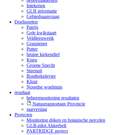
beheerpakketten
Intekenen
GLB informatie
Gebiedsaanvraag
Doelsoorten
Patrijs
Gele kwikstaart
Veldleeuwerik
Graspieper
Putter
bruine kiekendief
Kneu
Groene Specht
Steenuil
Bontbekplevier
Kluut
Noordse woelmuis
resultaat
beheermonitoring resultaten
Natuurrapportage Provincie
jaarverslag
Projecten
Monitoring dijken en botanische percelen
GLB-pilot Akkerbelt
PARTRIDGE project