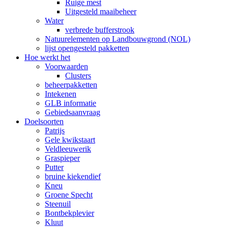
Ruige mest
Uitgesteld maaibeheer
Water
verbrede bufferstrook
Natuurelementen op Landbouwgrond (NOL)
lijst opengesteld pakketten
Hoe werkt het
Voorwaarden
Clusters
beheerpakketten
Intekenen
GLB informatie
Gebiedsaanvraag
Doelsoorten
Patrijs
Gele kwikstaart
Veldleeuwerik
Graspieper
Putter
bruine kiekendief
Kneu
Groene Specht
Steenuil
Bontbekplevier
Kluut