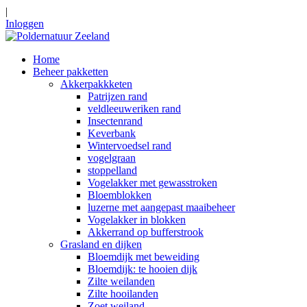
|
Inloggen
Home
Beheer pakketten
Akkerpakkketen
Patrijzen rand
veldleeuweriken rand
Insectenrand
Keverbank
Wintervoedsel rand
vogelgraan
stoppelland
Vogelakker met gewasstroken
Bloemblokken
luzerne met aangepast maaibeheer
Vogelakker in blokken
Akkerrand op bufferstrook
Grasland en dijken
Bloemdijk met beweiding
Bloemdijk: te hooien dijk
Zilte weilanden
Zilte hooilanden
Zoet weiland