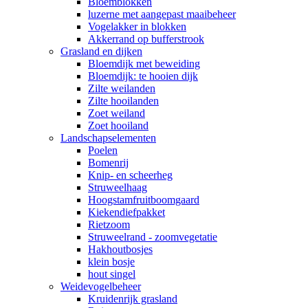
Bloemblokken
luzerne met aangepast maaibeheer
Vogelakker in blokken
Akkerrand op bufferstrook
Grasland en dijken
Bloemdijk met beweiding
Bloemdijk: te hooien dijk
Zilte weilanden
Zilte hooilanden
Zoet weiland
Zoet hooiland
Landschapselementen
Poelen
Bomenrij
Knip- en scheerheg
Struweelhaag
Hoogstamfruitboomgaard
Kiekendiefpakket
Rietzoom
Struweelrand - zoomvegetatie
Hakhoutbosjes
klein bosje
hout singel
Weidevogelbeheer
Kruidenrijk grasland