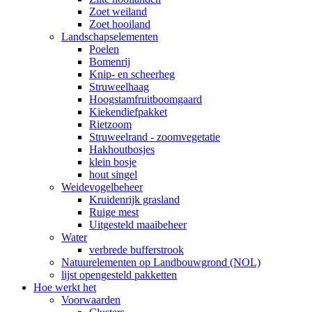
Zoet weiland
Zoet hooiland
Landschapselementen
Poelen
Bomenrij
Knip- en scheerheg
Struweelhaag
Hoogstamfruitboomgaard
Kiekendiefpakket
Rietzoom
Struweelrand - zoomvegetatie
Hakhoutbosjes
klein bosje
hout singel
Weidevogelbeheer
Kruidenrijk grasland
Ruige mest
Uitgesteld maaibeheer
Water
verbrede bufferstrook
Natuurelementen op Landbouwgrond (NOL)
lijst opengesteld pakketten
Hoe werkt het
Voorwaarden