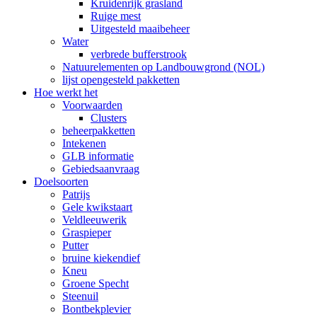
Kruidenrijk grasland
Ruige mest
Uitgesteld maaibeheer
Water
verbrede bufferstrook
Natuurelementen op Landbouwgrond (NOL)
lijst opengesteld pakketten
Hoe werkt het
Voorwaarden
Clusters
beheerpakketten
Intekenen
GLB informatie
Gebiedsaanvraag
Doelsoorten
Patrijs
Gele kwikstaart
Veldleeuwerik
Graspieper
Putter
bruine kiekendief
Kneu
Groene Specht
Steenuil
Bontbekplevier