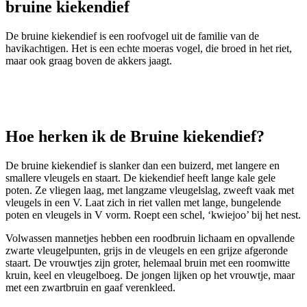
bruine kiekendief
De bruine kiekendief is een roofvogel uit de familie van de
havikachtigen. Het is een echte moeras vogel, die broed in het riet,
maar ook graag boven de akkers jaagt.
Hoe herken ik de Bruine kiekendief?
De bruine kiekendief is slanker dan een buizerd, met langere en
smallere vleugels en staart. De kiekendief heeft lange kale gele
poten. Ze vliegen laag, met langzame vleugelslag, zweeft vaak met
vleugels in een V. Laat zich in riet vallen met lange, bungelende
poten en vleugels in V vorm. Roept een schel, ‘kwiejoo’ bij het nest.
Volwassen mannetjes hebben een roodbruin lichaam en opvallende
zwarte vleugelpunten, grijs in de vleugels en een grijze afgeronde
staart. De vrouwtjes zijn groter, helemaal bruin met een roomwitte
kruin, keel en vleugelboeg. De jongen lijken op het vrouwtje, maar
met een zwartbruin en gaaf verenkleed.