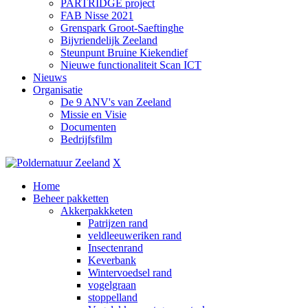
PARTRIDGE project
FAB Nisse 2021
Grenspark Groot-Saeftinghe
Bijvriendelijk Zeeland
Steunpunt Bruine Kiekendief
Nieuwe functionaliteit Scan ICT
Nieuws
Organisatie
De 9 ANV's van Zeeland
Missie en Visie
Documenten
Bedrijfsfilm
X
Home
Beheer pakketten
Akkerpakkketen
Patrijzen rand
veldleeuweriken rand
Insectenrand
Keverbank
Wintervoedsel rand
vogelgraan
stoppelland