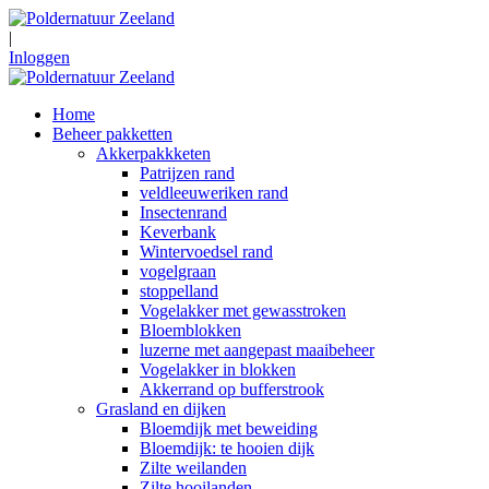
|
Inloggen
Home
Beheer pakketten
Akkerpakkketen
Patrijzen rand
veldleeuweriken rand
Insectenrand
Keverbank
Wintervoedsel rand
vogelgraan
stoppelland
Vogelakker met gewasstroken
Bloemblokken
luzerne met aangepast maaibeheer
Vogelakker in blokken
Akkerrand op bufferstrook
Grasland en dijken
Bloemdijk met beweiding
Bloemdijk: te hooien dijk
Zilte weilanden
Zilte hooilanden