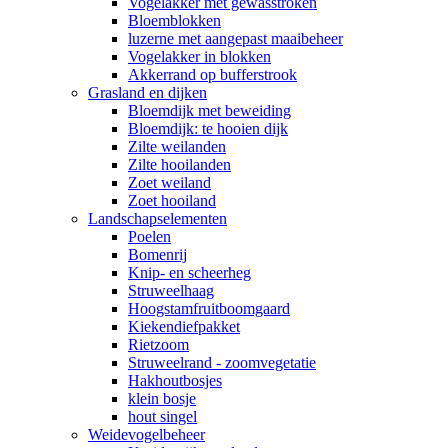
Vogelakker met gewasstroken
Bloemblokken
luzerne met aangepast maaibeheer
Vogelakker in blokken
Akkerrand op bufferstrook
Grasland en dijken
Bloemdijk met beweiding
Bloemdijk: te hooien dijk
Zilte weilanden
Zilte hooilanden
Zoet weiland
Zoet hooiland
Landschapselementen
Poelen
Bomenrij
Knip- en scheerheg
Struweelhaag
Hoogstamfruitboomgaard
Kiekendiefpakket
Rietzoom
Struweelrand - zoomvegetatie
Hakhoutbosjes
klein bosje
hout singel
Weidevogelbeheer