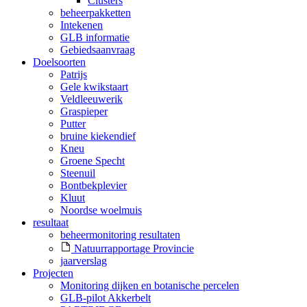
Clusters
beheerpakketten
Intekenen
GLB informatie
Gebiedsaanvraag
Doelsoorten
Patrijs
Gele kwikstaart
Veldleeuwerik
Graspieper
Putter
bruine kiekendief
Kneu
Groene Specht
Steenuil
Bontbekplevier
Kluut
Noordse woelmuis
resultaat
beheermonitoring resultaten
Natuurrapportage Provincie
jaarverslag
Projecten
Monitoring dijken en botanische percelen
GLB-pilot Akkerbelt