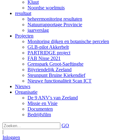
Kluut
Noordse woelmuis
resultaat
beheermonitoring resultaten
Natuurrapportage Provincie
jaarverslag
Projecten
Monitoring dijken en botanische percelen
GLB-pilot Akkerbelt
PARTRIDGE project
FAB Nisse 2021
Grenspark Groot-Saeftinghe
Bijvriendelijk Zeeland
Steunpunt Bruine Kiekendief
Nieuwe functionaliteit Scan ICT
Nieuws
Organisatie
De 9 ANV's van Zeeland
Missie en Visie
Documenten
Bedrijfsfilm
GO
|
Inloggen