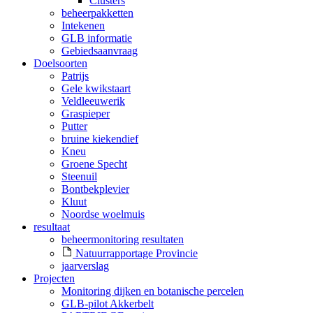
Clusters
beheerpakketten
Intekenen
GLB informatie
Gebiedsaanvraag
Doelsoorten
Patrijs
Gele kwikstaart
Veldleeuwerik
Graspieper
Putter
bruine kiekendief
Kneu
Groene Specht
Steenuil
Bontbekplevier
Kluut
Noordse woelmuis
resultaat
beheermonitoring resultaten
Natuurrapportage Provincie
jaarverslag
Projecten
Monitoring dijken en botanische percelen
GLB-pilot Akkerbelt