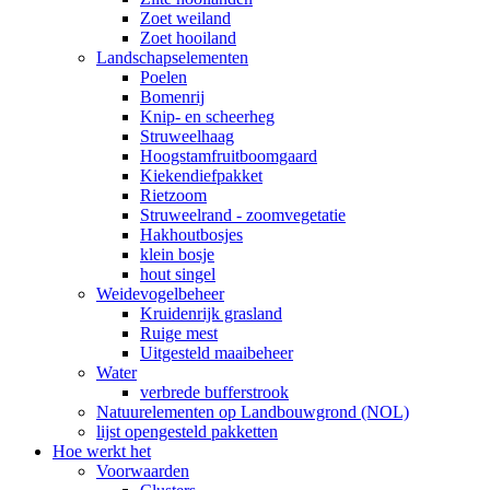
Zoet weiland
Zoet hooiland
Landschapselementen
Poelen
Bomenrij
Knip- en scheerheg
Struweelhaag
Hoogstamfruitboomgaard
Kiekendiefpakket
Rietzoom
Struweelrand - zoomvegetatie
Hakhoutbosjes
klein bosje
hout singel
Weidevogelbeheer
Kruidenrijk grasland
Ruige mest
Uitgesteld maaibeheer
Water
verbrede bufferstrook
Natuurelementen op Landbouwgrond (NOL)
lijst opengesteld pakketten
Hoe werkt het
Voorwaarden