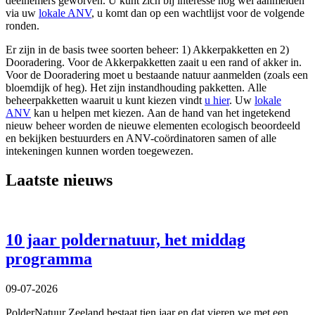
deelnemers geworven. U kunt zich bij interesse nog wel aanmelden
via uw
lokale ANV
, u komt dan op een wachtlijst voor de volgende
ronden.
Er zijn in de basis twee soorten beheer: 1) Akkerpakketten en 2)
Dooradering. Voor de Akkerpakketten zaait u een rand of akker in.
Voor de Dooradering moet u bestaande natuur aanmelden (zoals een
bloemdijk of heg). Het zijn instandhouding pakketten. Alle
beheerpakketten waaruit u kunt kiezen vindt
u hier
. Uw
lokale
ANV
kan u helpen met kiezen. Aan de hand van het ingetekend
nieuw beheer worden de nieuwe elementen ecologisch beoordeeld
en bekijken bestuurders en ANV-coördinatoren samen of alle
intekeningen kunnen worden toegewezen.
Laatste nieuws
10 jaar poldernatuur, het middag
programma
09-07-2026
PolderNatuur Zeeland bestaat tien jaar en dat vieren we met een