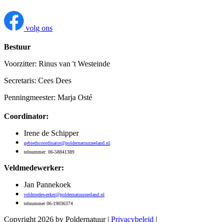
volg ons
Bestuur
Voorzitter: Rinus van 't Westeinde
Secretaris: Cees Dees
Penningmeester: Marja Osté
Coordinator:
Irene de Schipper
gebiedscoordinator@poldernatuurzeeland.nl
.
telnummer: 06-58841389
Veldmedewerker:
Jan Pannekoek
veldmedewerker@poldernatuurzeeland.nl
telnummer 06-19036374
Copyright 2026 by Poldernatuur
|
Privacybeleid
|