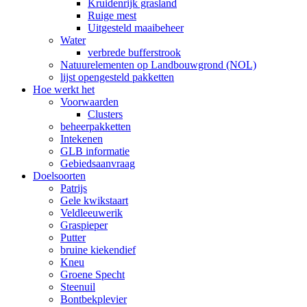
Kruidenrijk grasland
Ruige mest
Uitgesteld maaibeheer
Water
verbrede bufferstrook
Natuurelementen op Landbouwgrond (NOL)
lijst opengesteld pakketten
Hoe werkt het
Voorwaarden
Clusters
beheerpakketten
Intekenen
GLB informatie
Gebiedsaanvraag
Doelsoorten
Patrijs
Gele kwikstaart
Veldleeuwerik
Graspieper
Putter
bruine kiekendief
Kneu
Groene Specht
Steenuil
Bontbekplevier