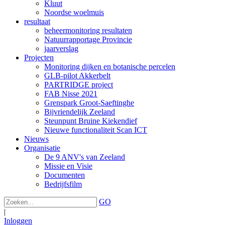
Kluut
Noordse woelmuis
resultaat
beheermonitoring resultaten
Natuurrapportage Provincie
jaarverslag
Projecten
Monitoring dijken en botanische percelen
GLB-pilot Akkerbelt
PARTRIDGE project
FAB Nisse 2021
Grenspark Groot-Saeftinghe
Bijvriendelijk Zeeland
Steunpunt Bruine Kiekendief
Nieuwe functionaliteit Scan ICT
Nieuws
Organisatie
De 9 ANV's van Zeeland
Missie en Visie
Documenten
Bedrijfsfilm
GO
|
Inloggen