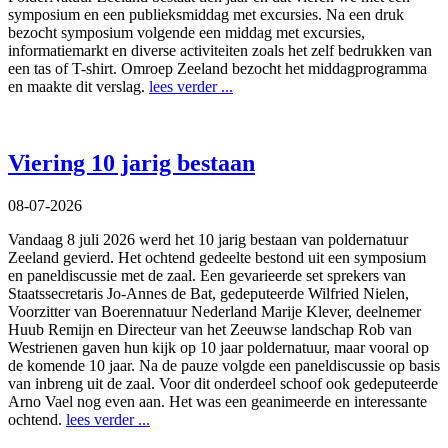
symposium en een publieksmiddag met excursies. Na een druk
bezocht symposium volgende een middag met excursies,
informatiemarkt en diverse activiteiten zoals het zelf bedrukken van
een tas of T-shirt. Omroep Zeeland bezocht het middagprogramma
en maakte dit verslag.
lees verder ...
Viering 10 jarig bestaan
08-07-2026
Vandaag 8 juli 2026 werd het 10 jarig bestaan van poldernatuur
Zeeland gevierd. Het ochtend gedeelte bestond uit een symposium
en paneldiscussie met de zaal. Een gevarieerde set sprekers van
Staatssecretaris Jo-Annes de Bat, gedeputeerde Wilfried Nielen,
Voorzitter van Boerennatuur Nederland Marije Klever, deelnemer
Huub Remijn en Directeur van het Zeeuwse landschap Rob van
Westrienen gaven hun kijk op 10 jaar poldernatuur, maar vooral op
de komende 10 jaar. Na de pauze volgde een paneldiscussie op basis
van inbreng uit de zaal. Voor dit onderdeel schoof ook gedeputeerde
Arno Vael nog even aan. Het was een geanimeerde en interessante
ochtend.
lees verder ...