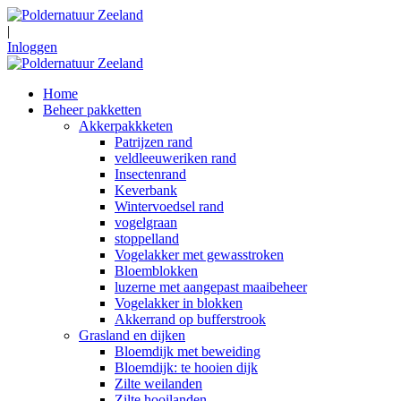
|
Inloggen
Home
Beheer pakketten
Akkerpakkketen
Patrijzen rand
veldleeuweriken rand
Insectenrand
Keverbank
Wintervoedsel rand
vogelgraan
stoppelland
Vogelakker met gewasstroken
Bloemblokken
luzerne met aangepast maaibeheer
Vogelakker in blokken
Akkerrand op bufferstrook
Grasland en dijken
Bloemdijk met beweiding
Bloemdijk: te hooien dijk
Zilte weilanden
Zilte hooilanden