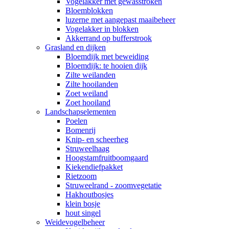
Vogelakker met gewasstroken
Bloemblokken
luzerne met aangepast maaibeheer
Vogelakker in blokken
Akkerrand op bufferstrook
Grasland en dijken
Bloemdijk met beweiding
Bloemdijk: te hooien dijk
Zilte weilanden
Zilte hooilanden
Zoet weiland
Zoet hooiland
Landschapselementen
Poelen
Bomenrij
Knip- en scheerheg
Struweelhaag
Hoogstamfruitboomgaard
Kiekendiefpakket
Rietzoom
Struweelrand - zoomvegetatie
Hakhoutbosjes
klein bosje
hout singel
Weidevogelbeheer