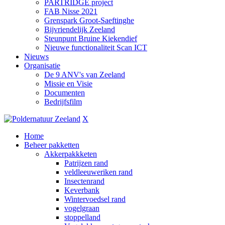
PARTRIDGE project
FAB Nisse 2021
Grenspark Groot-Saeftinghe
Bijvriendelijk Zeeland
Steunpunt Bruine Kiekendief
Nieuwe functionaliteit Scan ICT
Nieuws
Organisatie
De 9 ANV's van Zeeland
Missie en Visie
Documenten
Bedrijfsfilm
X
Home
Beheer pakketten
Akkerpakkketen
Patrijzen rand
veldleeuweriken rand
Insectenrand
Keverbank
Wintervoedsel rand
vogelgraan
stoppelland