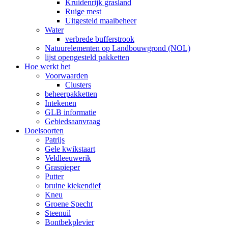
Kruidenrijk grasland
Ruige mest
Uitgesteld maaibeheer
Water
verbrede bufferstrook
Natuurelementen op Landbouwgrond (NOL)
lijst opengesteld pakketten
Hoe werkt het
Voorwaarden
Clusters
beheerpakketten
Intekenen
GLB informatie
Gebiedsaanvraag
Doelsoorten
Patrijs
Gele kwikstaart
Veldleeuwerik
Graspieper
Putter
bruine kiekendief
Kneu
Groene Specht
Steenuil
Bontbekplevier