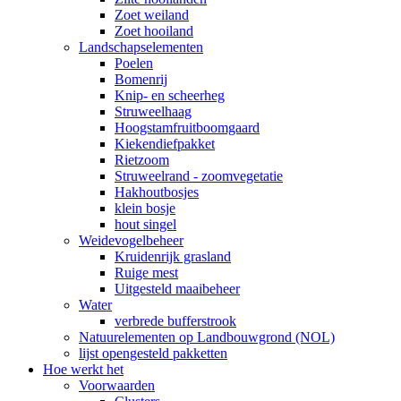
Zoet weiland
Zoet hooiland
Landschapselementen
Poelen
Bomenrij
Knip- en scheerheg
Struweelhaag
Hoogstamfruitboomgaard
Kiekendiefpakket
Rietzoom
Struweelrand - zoomvegetatie
Hakhoutbosjes
klein bosje
hout singel
Weidevogelbeheer
Kruidenrijk grasland
Ruige mest
Uitgesteld maaibeheer
Water
verbrede bufferstrook
Natuurelementen op Landbouwgrond (NOL)
lijst opengesteld pakketten
Hoe werkt het
Voorwaarden