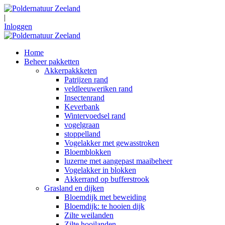
|
Inloggen
Home
Beheer pakketten
Akkerpakkketen
Patrijzen rand
veldleeuweriken rand
Insectenrand
Keverbank
Wintervoedsel rand
vogelgraan
stoppelland
Vogelakker met gewasstroken
Bloemblokken
luzerne met aangepast maaibeheer
Vogelakker in blokken
Akkerrand op bufferstrook
Grasland en dijken
Bloemdijk met beweiding
Bloemdijk: te hooien dijk
Zilte weilanden
Zilte hooilanden