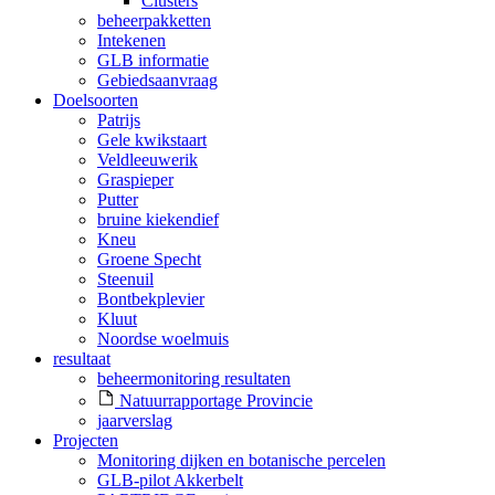
Clusters
beheerpakketten
Intekenen
GLB informatie
Gebiedsaanvraag
Doelsoorten
Patrijs
Gele kwikstaart
Veldleeuwerik
Graspieper
Putter
bruine kiekendief
Kneu
Groene Specht
Steenuil
Bontbekplevier
Kluut
Noordse woelmuis
resultaat
beheermonitoring resultaten
Natuurrapportage Provincie
jaarverslag
Projecten
Monitoring dijken en botanische percelen
GLB-pilot Akkerbelt