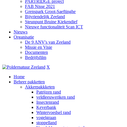
PARTRIDGE project
FAB Nisse 2021
Grenspark Groot-Saeftinghe
Bijvriendelijk Zeeland
Steunpunt Bruine Kiekendief
Nieuwe functionaliteit Scan ICT
Nieuws
Organisatie
De 9 ANV's van Zeeland
Missie en Visie
Documenten
Bedrijfsfilm
X
Home
Beheer pakketten
Akkerpakkketen
Patrijzen rand
veldleeuweriken rand
Insectenrand
Keverbank
Wintervoedsel rand
vogelgraan
stoppelland