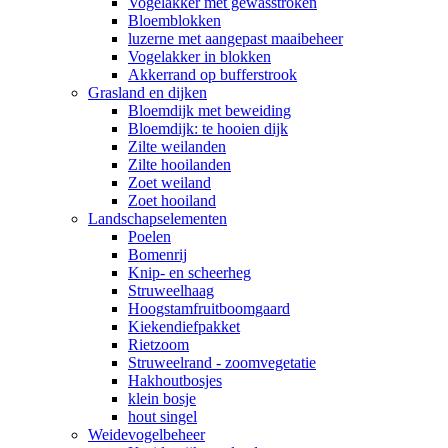
Vogelakker met gewasstroken
Bloemblokken
luzerne met aangepast maaibeheer
Vogelakker in blokken
Akkerrand op bufferstrook
Grasland en dijken
Bloemdijk met beweiding
Bloemdijk: te hooien dijk
Zilte weilanden
Zilte hooilanden
Zoet weiland
Zoet hooiland
Landschapselementen
Poelen
Bomenrij
Knip- en scheerheg
Struweelhaag
Hoogstamfruitboomgaard
Kiekendiefpakket
Rietzoom
Struweelrand - zoomvegetatie
Hakhoutbosjes
klein bosje
hout singel
Weidevogelbeheer