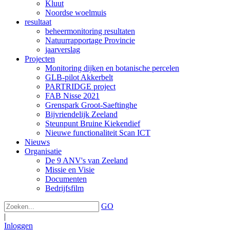
Kluut
Noordse woelmuis
resultaat
beheermonitoring resultaten
Natuurrapportage Provincie
jaarverslag
Projecten
Monitoring dijken en botanische percelen
GLB-pilot Akkerbelt
PARTRIDGE project
FAB Nisse 2021
Grenspark Groot-Saeftinghe
Bijvriendelijk Zeeland
Steunpunt Bruine Kiekendief
Nieuwe functionaliteit Scan ICT
Nieuws
Organisatie
De 9 ANV's van Zeeland
Missie en Visie
Documenten
Bedrijfsfilm
GO
|
Inloggen