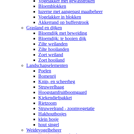
Vogelakker met gewasstroken
Bloemblokken
luzerne met aangepast maaibeheer
Vogelakker in blokken
Akkerrand op bufferstrook
Grasland en dijken
Bloemdijk met beweiding
Bloemdijk: te hooien dijk
Zilte weilanden
Zilte hooilanden
Zoet weiland
Zoet hooiland
Landschapselementen
Poelen
Bomenrij
Knip- en scheerheg
Struweelhaag
Hoogstamfruitboomgaard
Kiekendiefpakket
Rietzoom
Struweelrand - zoomvegetatie
Hakhoutbosjes
klein bosje
hout singel
Weidevogelbeheer