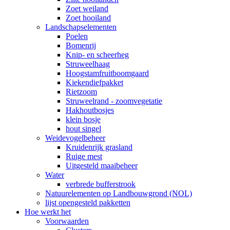
Zoet weiland
Zoet hooiland
Landschapselementen
Poelen
Bomenrij
Knip- en scheerheg
Struweelhaag
Hoogstamfruitboomgaard
Kiekendiefpakket
Rietzoom
Struweelrand - zoomvegetatie
Hakhoutbosjes
klein bosje
hout singel
Weidevogelbeheer
Kruidenrijk grasland
Ruige mest
Uitgesteld maaibeheer
Water
verbrede bufferstrook
Natuurelementen op Landbouwgrond (NOL)
lijst opengesteld pakketten
Hoe werkt het
Voorwaarden