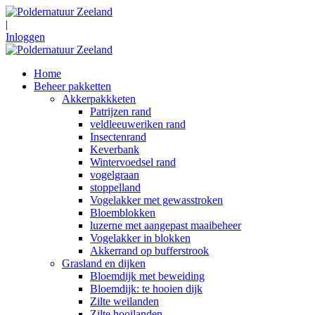
|
Inloggen
Home
Beheer pakketten
Akkerpakkketen
Patrijzen rand
veldleeuweriken rand
Insectenrand
Keverbank
Wintervoedsel rand
vogelgraan
stoppelland
Vogelakker met gewasstroken
Bloemblokken
luzerne met aangepast maaibeheer
Vogelakker in blokken
Akkerrand op bufferstrook
Grasland en dijken
Bloemdijk met beweiding
Bloemdijk: te hooien dijk
Zilte weilanden
Zilte hooilanden