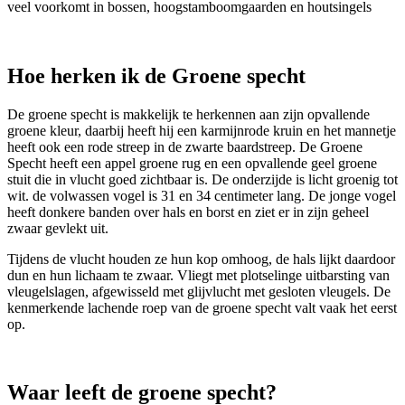
veel voorkomt in bossen, hoogstamboomgaarden en houtsingels
Hoe herken ik de Groene specht
De groene specht is makkelijk te herkennen aan zijn opvallende
groene kleur, daarbij heeft hij een karmijnrode kruin en het mannetje
heeft ook een rode streep in de zwarte baardstreep. De Groene
Specht heeft een appel groene rug en een opvallende geel groene
stuit die in vlucht goed zichtbaar is. De onderzijde is licht groenig tot
wit. de volwassen vogel is 31 en 34 centimeter lang. De jonge vogel
heeft donkere banden over hals en borst en ziet er in zijn geheel
zwaar gevlekt uit.
Tijdens de vlucht houden ze hun kop omhoog, de hals lijkt daardoor
dun en hun lichaam te zwaar. Vliegt met plotselinge uitbarsting van
vleugelslagen, afgewisseld met glijvlucht met gesloten vleugels. De
kenmerkende lachende roep van de groene specht valt vaak het eerst
op.
Waar leeft de groene specht?