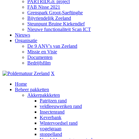
PARTRIDGE project
FAB Nisse 2021
Grenspark Groot-Saeftinghe
Bijvriendelijk Zeeland
Steunpunt Bruine Kiekendief
Nieuwe functionaliteit Scan ICT
Nieuws
Organisatie
De 9 ANV's van Zeeland
Missie en Visie
Documenten
Bedrijfsfilm
X
Home
Beheer pakketten
Akkerpakkketen
Patrijzen rand
veldleeuweriken rand
Insectenrand
Keverbank
Wintervoedsel rand
vogelgraan
stoppelland