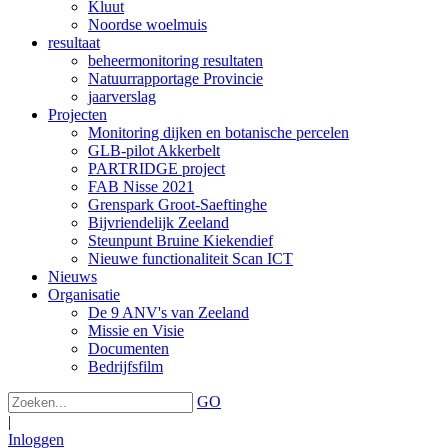
Kluut
Noordse woelmuis
resultaat
beheermonitoring resultaten
Natuurrapportage Provincie
jaarverslag
Projecten
Monitoring dijken en botanische percelen
GLB-pilot Akkerbelt
PARTRIDGE project
FAB Nisse 2021
Grenspark Groot-Saeftinghe
Bijvriendelijk Zeeland
Steunpunt Bruine Kiekendief
Nieuwe functionaliteit Scan ICT
Nieuws
Organisatie
De 9 ANV's van Zeeland
Missie en Visie
Documenten
Bedrijfsfilm
GO
|
Inloggen