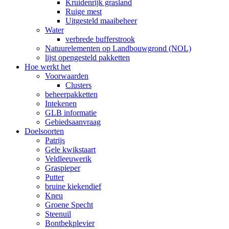
Kruidenrijk grasland
Ruige mest
Uitgesteld maaibeheer
Water
verbrede bufferstrook
Natuurelementen op Landbouwgrond (NOL)
lijst opengesteld pakketten
Hoe werkt het
Voorwaarden
Clusters
beheerpakketten
Intekenen
GLB informatie
Gebiedsaanvraag
Doelsoorten
Patrijs
Gele kwikstaart
Veldleeuwerik
Graspieper
Putter
bruine kiekendief
Kneu
Groene Specht
Steenuil
Bontbekplevier