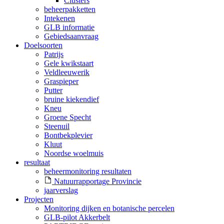
Clusters
beheerpakketten
Intekenen
GLB informatie
Gebiedsaanvraag
Doelsoorten
Patrijs
Gele kwikstaart
Veldleeuwerik
Graspieper
Putter
bruine kiekendief
Kneu
Groene Specht
Steenuil
Bontbekplevier
Kluut
Noordse woelmuis
resultaat
beheermonitoring resultaten
Natuurrapportage Provincie
jaarverslag
Projecten
Monitoring dijken en botanische percelen
GLB-pilot Akkerbelt