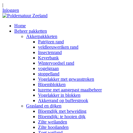
|
Inloggen
Home
Beheer pakketten
Akkerpakkketen
Patrijzen rand
veldleeuweriken rand
Insectenrand
Keverbank
Wintervoedsel rand
vogelgraan
stoppelland
Vogelakker met gewasstroken
Bloemblokken
luzerne met aangepast maaibeheer
Vogelakker in blokken
Akkerrand op bufferstrook
Grasland en dijken
Bloemdijk met beweiding
Bloemdijk: te hooien dijk
Zilte weilanden
Zilte hooilanden
Zoet weiland