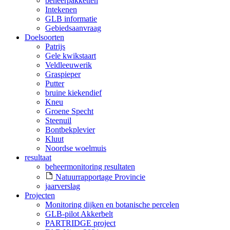
beheerpakketten
Intekenen
GLB informatie
Gebiedsaanvraag
Doelsoorten
Patrijs
Gele kwikstaart
Veldleeuwerik
Graspieper
Putter
bruine kiekendief
Kneu
Groene Specht
Steenuil
Bontbekplevier
Kluut
Noordse woelmuis
resultaat
beheermonitoring resultaten
Natuurrapportage Provincie
jaarverslag
Projecten
Monitoring dijken en botanische percelen
GLB-pilot Akkerbelt
PARTRIDGE project