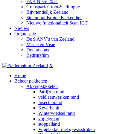
FAB Nisse 2021
Grenspark Groot-Saeftinghe
Bijvriendelijk Zeeland
Steunpunt Bruine Kiekendief
Nieuwe functionaliteit Scan ICT
Nieuws
Organisatie
De 9 ANV's van Zeeland
Missie en Visie
Documenten
Bedrijfsfilm
X
Home
Beheer pakketten
Akkerpakkketen
Patrijzen rand
veldleeuweriken rand
Insectenrand
Keverbank
Wintervoedsel rand
vogelgraan
stoppelland
Vogelakker met gewasstroken