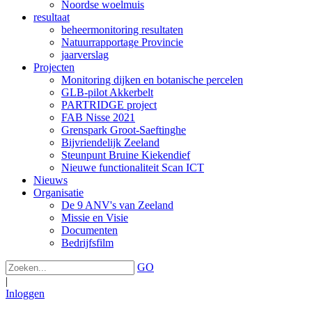
Noordse woelmuis
resultaat
beheermonitoring resultaten
Natuurrapportage Provincie
jaarverslag
Projecten
Monitoring dijken en botanische percelen
GLB-pilot Akkerbelt
PARTRIDGE project
FAB Nisse 2021
Grenspark Groot-Saeftinghe
Bijvriendelijk Zeeland
Steunpunt Bruine Kiekendief
Nieuwe functionaliteit Scan ICT
Nieuws
Organisatie
De 9 ANV's van Zeeland
Missie en Visie
Documenten
Bedrijfsfilm
GO
|
Inloggen