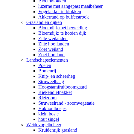
Bloemblokken
luzerne met aangepast maaibeheer
Vogelakker in blokken
Akkerrand op bufferstrook
Grasland en dijken
Bloemdijk met beweiding
Bloemdijk: te hooien dijk
Zilte weilanden
Zilte hooilanden
Zoet weiland
Zoet hooiland
Landschapselementen
Poelen
Bomenrij
Knip- en scheerheg
Struweelhaag
Hoogstamfruitboomgaard
Kiekendiefpakket
Rietzoom
Struweelrand - zoomvegetatie
Hakhoutbosjes
klein bosje
hout singel
Weidevogelbeheer
Kruidenrijk grasland