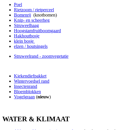
Poel
Rietzoom / rietperceel
Bomenrij
(knotbomen)
Knip- en scheerheg
Struweelhaag
Hoogstamfruitboomgaard
Hakhoutbosje
klein bosje
elzen / houtsingels
Struweelrand - zoomvegetatie
Kiekendiefpakket
Wintervoedsel rand
Insectenrand
Bloemblokken
Vogelgraan
(
nieuw
)
WATER & KLIMAAT