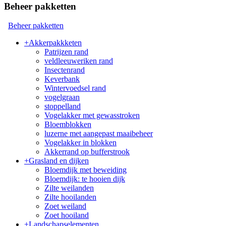
Beheer pakketten
Beheer pakketten
+
Akkerpakkketen
Patrijzen rand
veldleeuweriken rand
Insectenrand
Keverbank
Wintervoedsel rand
vogelgraan
stoppelland
Vogelakker met gewasstroken
Bloemblokken
luzerne met aangepast maaibeheer
Vogelakker in blokken
Akkerrand op bufferstrook
+
Grasland en dijken
Bloemdijk met beweiding
Bloemdijk: te hooien dijk
Zilte weilanden
Zilte hooilanden
Zoet weiland
Zoet hooiland
+
Landschapselementen