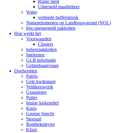
Ruige mest
Uitgesteld maaibeheer
Water
verbrede bufferstrook
Natuurelementen op Landbouwgrond (NOL)
lijst opengesteld pakketten
Hoe werkt het
Voorwaarden
Clusters
beheerpakketten
Intekenen
GLB informatie
Gebiedsaanvraag
Doelsoorten
Patrijs
Gele kwikstaart
Veldleeuwerik
Graspieper
Putter
bruine kiekendief
Kneu
Groene Specht
Steenuil
Bontbekplevier
Kluut