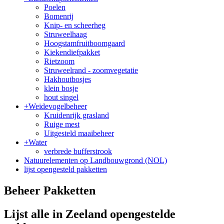
Poelen
Bomenrij
Knip- en scheerheg
Struweelhaag
Hoogstamfruitboomgaard
Kiekendiefpakket
Rietzoom
Struweelrand - zoomvegetatie
Hakhoutbosjes
klein bosje
hout singel
+
Weidevogelbeheer
Kruidenrijk grasland
Ruige mest
Uitgesteld maaibeheer
+
Water
verbrede bufferstrook
Natuurelementen op Landbouwgrond (NOL)
lijst opengesteld pakketten
Beheer Pakketten
Lijst alle in Zeeland opengestelde