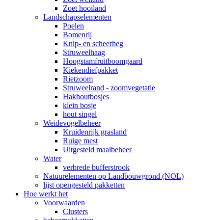
Zoet hooiland
Landschapselementen
Poelen
Bomenrij
Knip- en scheerheg
Struweelhaag
Hoogstamfruitboomgaard
Kiekendiefpakket
Rietzoom
Struweelrand - zoomvegetatie
Hakhoutbosjes
klein bosje
hout singel
Weidevogelbeheer
Kruidenrijk grasland
Ruige mest
Uitgesteld maaibeheer
Water
verbrede bufferstrook
Natuurelementen op Landbouwgrond (NOL)
lijst opengesteld pakketten
Hoe werkt het
Voorwaarden
Clusters