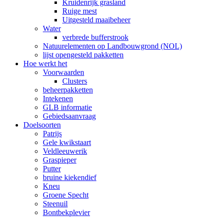
Kruidenrijk grasland
Ruige mest
Uitgesteld maaibeheer
Water
verbrede bufferstrook
Natuurelementen op Landbouwgrond (NOL)
lijst opengesteld pakketten
Hoe werkt het
Voorwaarden
Clusters
beheerpakketten
Intekenen
GLB informatie
Gebiedsaanvraag
Doelsoorten
Patrijs
Gele kwikstaart
Veldleeuwerik
Graspieper
Putter
bruine kiekendief
Kneu
Groene Specht
Steenuil
Bontbekplevier