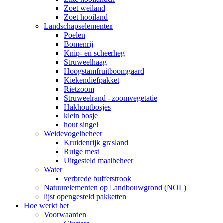
Zoet weiland
Zoet hooiland
Landschapselementen
Poelen
Bomenrij
Knip- en scheerheg
Struweelhaag
Hoogstamfruitboomgaard
Kiekendiefpakket
Rietzoom
Struweelrand - zoomvegetatie
Hakhoutbosjes
klein bosje
hout singel
Weidevogelbeheer
Kruidenrijk grasland
Ruige mest
Uitgesteld maaibeheer
Water
verbrede bufferstrook
Natuurelementen op Landbouwgrond (NOL)
lijst opengesteld pakketten
Hoe werkt het
Voorwaarden