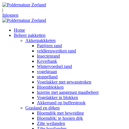
|
Inloggen
Home
Beheer pakketten
Akkerpakkketen
Patrijzen rand
veldleeuweriken rand
Insectenrand
Keverbank
Wintervoedsel rand
vogelgraan
stoppelland
Vogelakker met gewasstroken
Bloemblokken
luzerne met aangepast maaibeheer
Vogelakker in blokken
Akkerrand op bufferstrook
Grasland en dijken
Bloemdijk met beweiding
Bloemdijk: te hooien dijk
Zilte weilanden
Zilte hooilanden