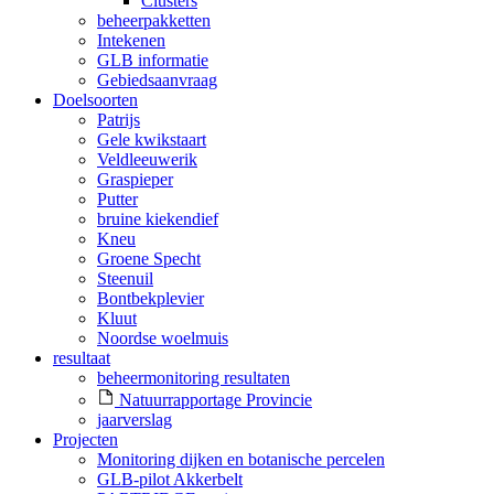
Clusters
beheerpakketten
Intekenen
GLB informatie
Gebiedsaanvraag
Doelsoorten
Patrijs
Gele kwikstaart
Veldleeuwerik
Graspieper
Putter
bruine kiekendief
Kneu
Groene Specht
Steenuil
Bontbekplevier
Kluut
Noordse woelmuis
resultaat
beheermonitoring resultaten
Natuurrapportage Provincie
jaarverslag
Projecten
Monitoring dijken en botanische percelen
GLB-pilot Akkerbelt