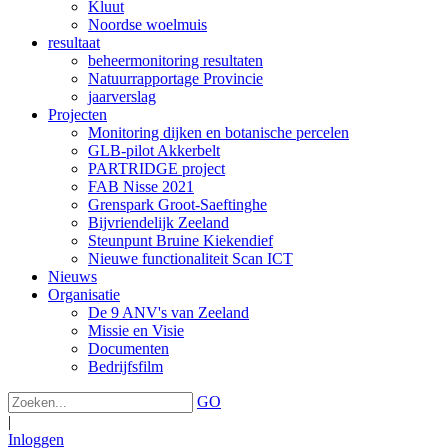
Kluut
Noordse woelmuis
resultaat
beheermonitoring resultaten
Natuurrapportage Provincie
jaarverslag
Projecten
Monitoring dijken en botanische percelen
GLB-pilot Akkerbelt
PARTRIDGE project
FAB Nisse 2021
Grenspark Groot-Saeftinghe
Bijvriendelijk Zeeland
Steunpunt Bruine Kiekendief
Nieuwe functionaliteit Scan ICT
Nieuws
Organisatie
De 9 ANV's van Zeeland
Missie en Visie
Documenten
Bedrijfsfilm
GO
|
Inloggen