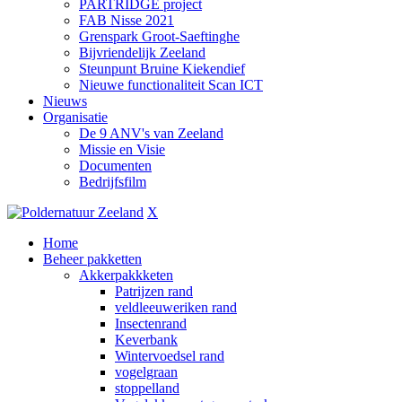
PARTRIDGE project
FAB Nisse 2021
Grenspark Groot-Saeftinghe
Bijvriendelijk Zeeland
Steunpunt Bruine Kiekendief
Nieuwe functionaliteit Scan ICT
Nieuws
Organisatie
De 9 ANV's van Zeeland
Missie en Visie
Documenten
Bedrijfsfilm
X
Home
Beheer pakketten
Akkerpakkketen
Patrijzen rand
veldleeuweriken rand
Insectenrand
Keverbank
Wintervoedsel rand
vogelgraan
stoppelland