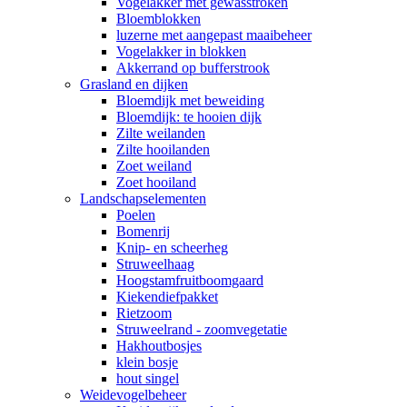
Vogelakker met gewasstroken
Bloemblokken
luzerne met aangepast maaibeheer
Vogelakker in blokken
Akkerrand op bufferstrook
Grasland en dijken
Bloemdijk met beweiding
Bloemdijk: te hooien dijk
Zilte weilanden
Zilte hooilanden
Zoet weiland
Zoet hooiland
Landschapselementen
Poelen
Bomenrij
Knip- en scheerheg
Struweelhaag
Hoogstamfruitboomgaard
Kiekendiefpakket
Rietzoom
Struweelrand - zoomvegetatie
Hakhoutbosjes
klein bosje
hout singel
Weidevogelbeheer